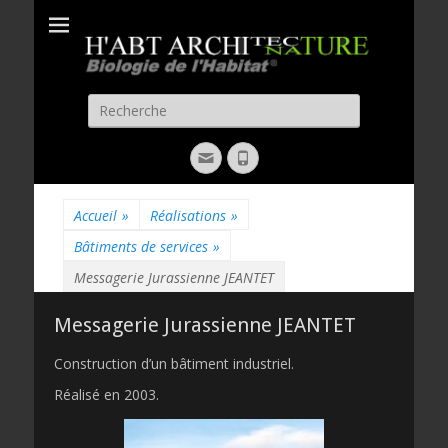
H'ABT
Biologie de l'habitat
ARCHITECTURE
Recherche
pour:
Email
Phone
Accueil
»
Réalisations
»
Bâtiments de services
»
Messagerie Jurassienne JEANTET
Messagerie Jurassienne JEANTET
Construction d’un bâtiment industriel.
Réalisé en 2003.