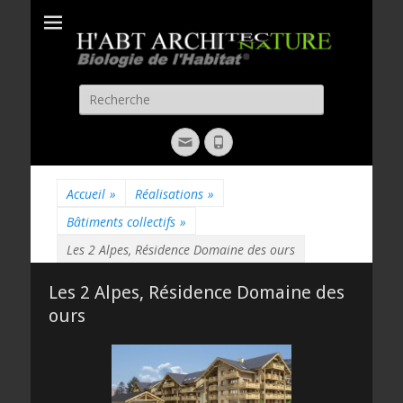
H'ABT
Biologie de l'habitat
ARCHITECTURE
Recherche
pour:
Email
Phone
Accueil
»
Réalisations
»
Bâtiments collectifs
»
Les 2 Alpes, Résidence Domaine des ours
Les 2 Alpes, Résidence Domaine des
ours