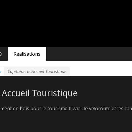
URE
O
Réalisations
»
Capitainerie Accueil Touristique
 Accueil Touristique
ment en bois pour le tourisme fluvial, le veloroute et les ca