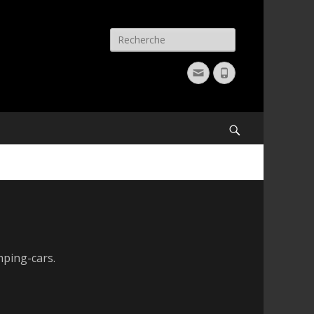
Recherche
pour:
Email
Phone
Recherche
mping-cars.