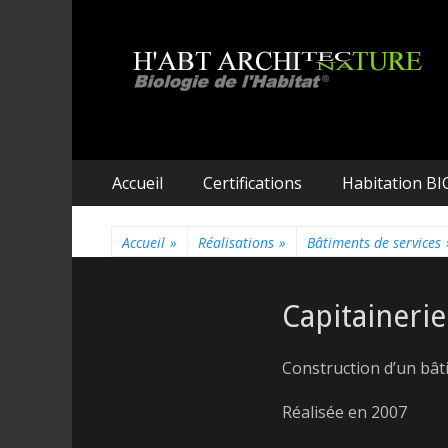
H'ABT ARCHITECT
Biologie de l'habitat
Aller
Premier menu
Accueil
Certifications
Habitation BI
au
contenu
Accueil
»
Réalisations
»
Bâtiments de services
Capitainerie
Construction d’un bâti
Réalisée en 2007