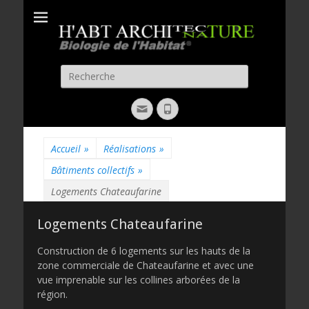
H'ABT
Biologie de l'habitat
ARCHITECTURE
Recherche
pour:
Email
Phone
Accueil
»
Réalisations
»
Bâtiments collectifs
»
Logements Chateaufarine
Logements Chateaufarine
Construction de 6 logements sur les hauts de la
zone commerciale de Chateaufarine et avec une
vue imprenable sur les collines arborées de la
région.