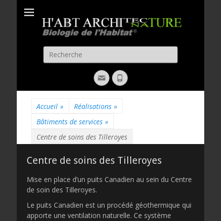
H'ABT
Biologie de l'habitat
ARCHITECTURE
Recherche
pour:
Email
Phone
Accueil
»
Réalisations
»
Bâtiments de services
»
Centre de soins des Tilleroyes
Centre de soins des Tilleroyes
Mise en place d’un puits Canadien au sein du Centre
de soin des Tilleroyes.
Le puits Canadien est un procédé géothermique qui
apporte une ventilation naturelle. Ce système