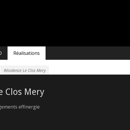
URE
O
Réalisations
Résidence Le Clos Mery
e Clos Mery
gements effinergie