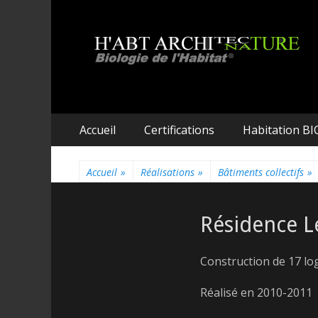
H'ABT ARCHITECT
Biologie de l'habitat
Aller
Premier menu
Accueil
Certifications
Habitation BI
au
contenu
Accueil
»
Réalisations
»
Bâtiments collectifs
»
Résidence L
Construction de 17 lo
Réalisé en 2010-2011